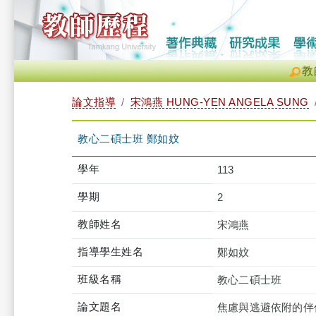
教
論文指導
宋鴻燕 HUNG-YEN ANGELA SUNG
教心二碩士班 鄭如妏
學年
113
學期
2
教師姓名
宋鴻燕
指導學生姓名
鄭如妏
班級名稱
教心二碩士班
論文題名
焦慮與逃避依附的伴