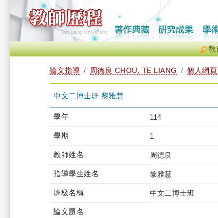
教
論文指導
周德良 CHOU, TE LIANG
個人網頁
中文二博士班 黎雅慧
學年
114
學期
1
教師姓名
周德良
指導學生姓名
黎雅慧
班級名稱
中文二博士班
論文題名