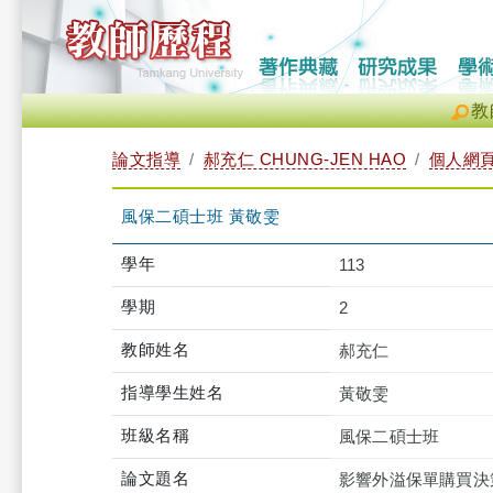
教
論文指導
郝充仁 CHUNG-JEN HAO
個人網
風保二碩士班 黃敬雯
學年
113
學期
2
教師姓名
郝充仁
指導學生姓名
黃敬雯
班級名稱
風保二碩士班
論文題名
影響外溢保單購買決