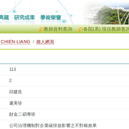
教師資料查詢
各院(系) 現任教師查
CHIEN-LIANG
個人網頁
113
2
邱建良
盧美珍
財金二碩專班
公司治理機制對企業碳排放影響之不對稱效果