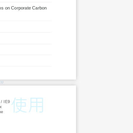
ms on Corporate Carbon
KU
:
 / IE9
ox
me