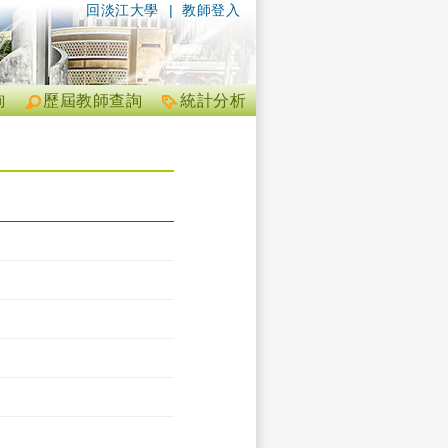
回淡江大學
|
教師登入
詢
歷屆教師查詢
統計分析