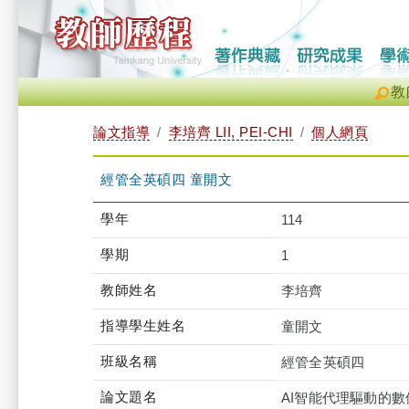
教
論文指導
李培齊 LII, PEI-CHI
個人網頁
經管全英碩四 童開文
學年
114
學期
1
教師姓名
李培齊
指導學生姓名
童開文
班級名稱
經管全英碩四
論文題名
AI智能代理驅動的數