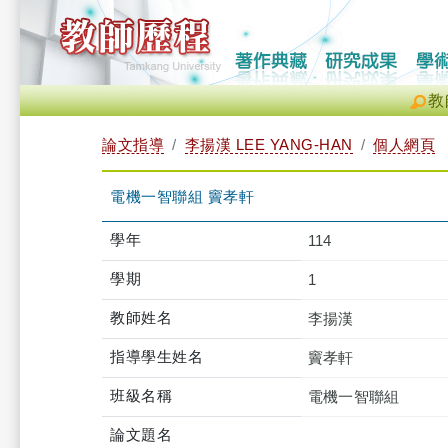
教
論文指導
李揚漢 LEE YANG-HAN
個人網頁
電機一智聯組 竇孝軒
學年
114
學期
1
教師姓名
李揚漢
指導學生姓名
竇孝軒
班級名稱
電機一智聯組
論文題名