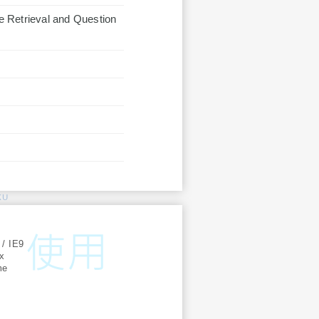
e Retrieval and Question
KU
:
 / IE9
ox
me