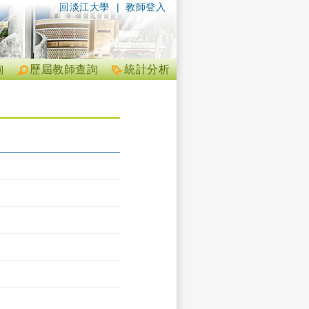
回淡江大學
|
教師登入
詢
歷屆教師查詢
統計分析