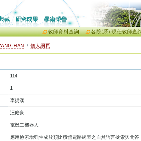
教師資料查詢
各院(系) 現任教師查
YANG-HAN
個人網頁
114
1
李揚漢
汪庭豪
電機二機器人
應用檢索增強生成於類比積體電路網表之自然語言檢索與問答