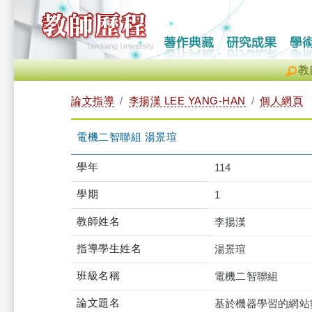
教
論文指導
李揚漢 LEE YANG-HAN
個人網頁
電機二智聯組 湯景瑄
學年
114
學期
1
教師姓名
李揚漢
指導學生姓名
湯景瑄
班級名稱
電機二智聯組
論文題名
基於機器學習的網站