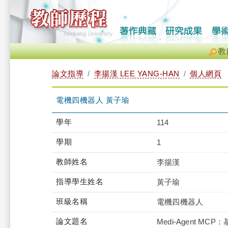
教
論文指導
李揚漢 LEE YANG-HAN
個人網頁
電機四機器人 黃子瑜
學年
114
學期
1
教師姓名
李揚漢
指導學生姓名
黃子瑜
班級名稱
電機四機器人
論文題名
Medi-Agent M