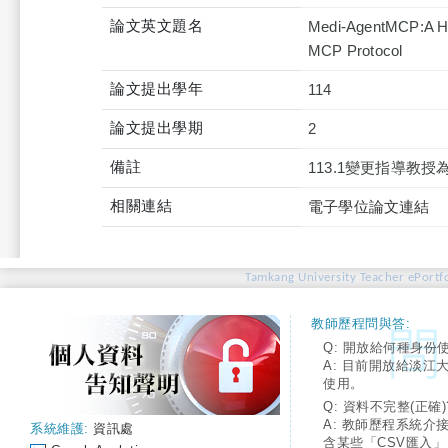
論文英文題名
Medi-AgentMCP:A Hy
MCP Protocol
論文提出學年
114
論文提出學期
2
備註
113.1變更指導教授
相關連結
電子學位論文連結
Tamkang University Teacher ePortfo
教師歷程問與答:
Q: 開放給何種身份
A: 目前開放給淡江
使用。
Q: 資料不完整(正確)
A: 教師歷程系統介
系統維護:
資訊處
含某些「CSV匯入