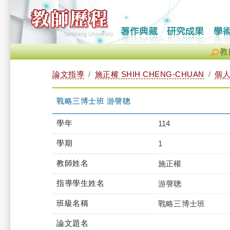
教
論文指導
施正權 SHIH CHENG-CHUAN
個
戰略三博士班 游謦聰
學年
114
學期
1
教師姓名
施正權
指導學生姓名
游謦聰
班級名稱
戰略三博士班
論文題名