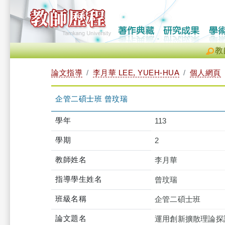
教
論文指導
李月華 LEE, YUEH-HUA
個人網頁
企管二碩士班 曾玟瑞
學年
113
學期
2
教師姓名
李月華
指導學生姓名
曾玟瑞
班級名稱
企管二碩士班
論文題名
運用創新擴散理論探