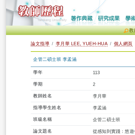
教
論文指導
李月華 LEE, YUEH-HUA
個人網頁
企管二碩士班 李孟涵
學年
113
學期
2
教師姓名
李月華
指導學生姓名
李孟涵
班級名稱
企管二碩士班
論文題名
從感知到實踐：悠遊