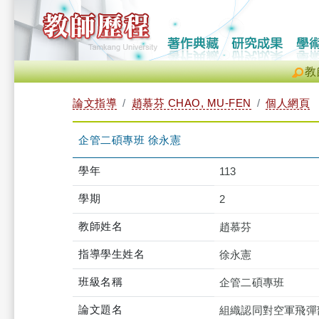
教
論文指導
趙慕芬 CHAO, MU-FEN
個人網頁
企管二碩專班 徐永憲
學年
113
學期
2
教師姓名
趙慕芬
指導學生姓名
徐永憲
班級名稱
企管二碩專班
論文題名
組織認同對空軍飛彈