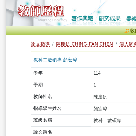
教
論文指導
陳慶帆 CHING-FAN CHEN
個人網
教科二數碩專 顏宏瑋
學年
114
學期
1
教師姓名
陳慶帆
指導學生姓名
顏宏瑋
班級名稱
教科二數碩專
論文題名