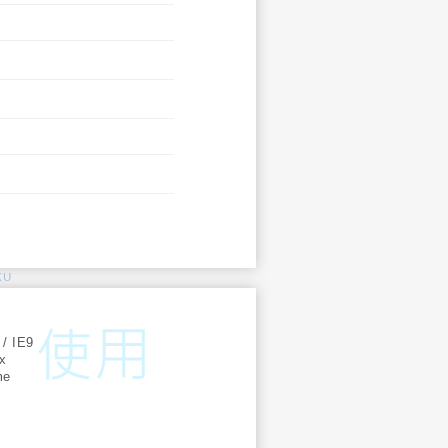
KU
:
 / IE9
ox
me