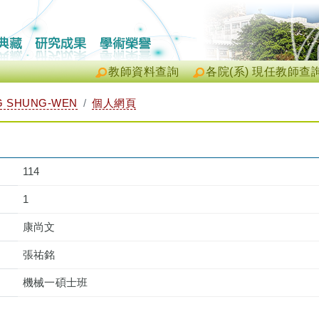
教師資料查詢
各院(系) 現任教師查
 SHUNG-WEN
個人網頁
114
1
康尚文
張祐銘
機械一碩士班