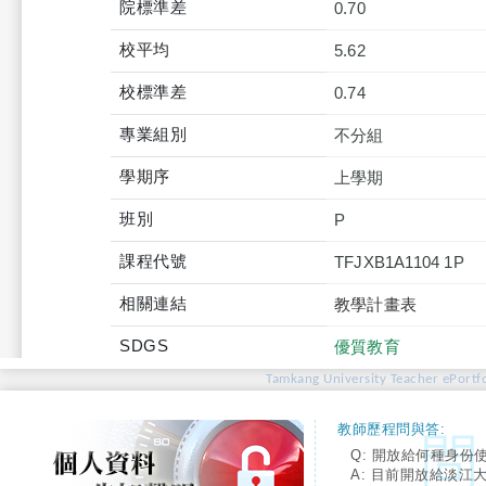
院標準差
0.70
校平均
5.62
校標準差
0.74
專業組別
不分組
學期序
上學期
班別
P
課程代號
TFJXB1A1104 1P
相關連結
教學計畫表
SDGS
優質教育
Tamkang University Teacher ePortfo
教師歷程問與答:
Q: 開放給何種身份
A: 目前開放給淡江