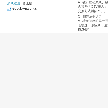
A: 教師歷程系統介
系統維護:
資訊處
含某些「CSV匯入
GoogleAnalytics
交換方式與頻率。。
Q: 我無法登入?
A: 請確認您的單一
若需進一步協助，請
機:3484