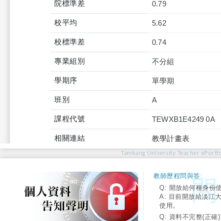
院標準差
0.79
校平均
5.62
校標準差
0.74
專業組別
不分組
學期序
單學期
班別
A
課程代號
TEWXB1E4249 0A
相關連結
教學計畫表
Tamkang University Teacher ePortfo
教師歷程問與答:
Q: 開放給何種身份
A: 目前開放給淡江
使用。
Q: 資料不完整(正確)