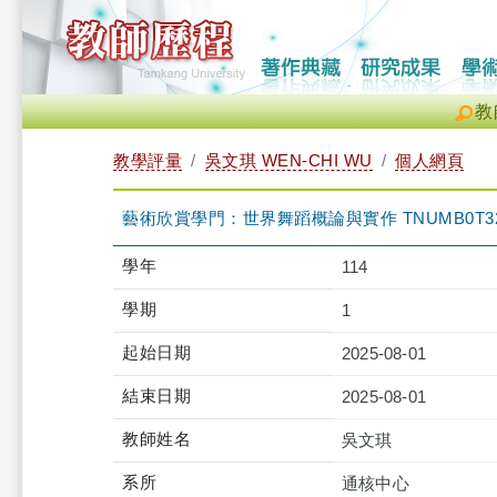
教
教學評量
吳文琪 WEN-CHI WU
個人網頁
藝術欣賞學門：世界舞蹈概論與實作 TNUMB0T326
學年
114
學期
1
起始日期
2025-08-01
結束日期
2025-08-01
教師姓名
吳文琪
系所
通核中心