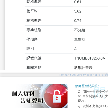
院標準差
0.61
校平均
5.62
校標準差
0.74
專業組別
不分組
學期序
單學期
班別
A
課程代號
TNUMB0T3269 0A
相關連結
教學計畫表
Tamkang University Teacher ePortfo
教師歷程問與答:
Q: 開放給何種身份
A: 目前開放給淡江
使用。
Q: 資料不完整(正確)