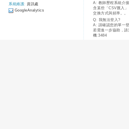
A: 教師歷程系統介
系統維護:
資訊處
含某些「CSV匯入
GoogleAnalytics
交換方式與頻率。。
Q: 我無法登入?
A: 請確認您的單一
若需進一步協助，請
機:3484