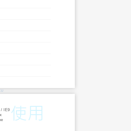
KU
:
 / IE9
ox
me