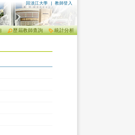
回淡江大學
|
教師登入
詢
歷屆教師查詢
統計分析