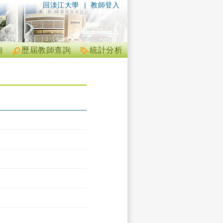
回淡江大學
|
教師登入
詢
歷屆教師查詢
統計分析