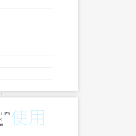
KU
:
 / IE9
ox
me