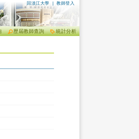
回淡江大學
|
教師登入
詢
歷屆教師查詢
統計分析