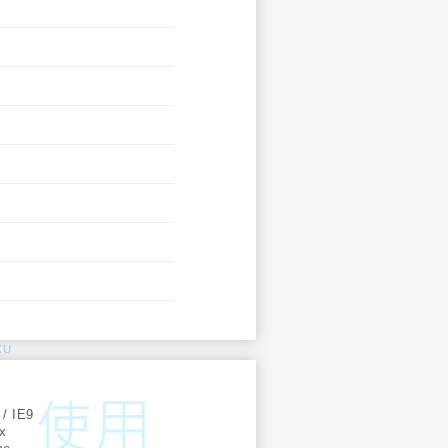
KU
:
 / IE9
ox