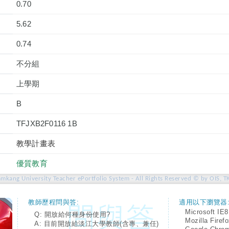
0.70
5.62
0.74
不分組
上學期
B
TFJXB2F0116 1B
教學計畫表
優質教育
amkang University Teacher ePortfolio System - All Rights Reserved © by OIS, T
教師歷程問與答:
適用以下瀏覽器
Microsoft IE8
Q: 開放給何種身份使用?
Mozilla Firef
A: 目前開放給淡江大學教師(含專、兼任)