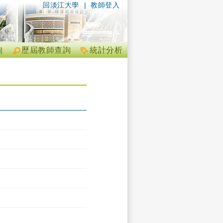
回淡江大學
|
教師登入
詢
歷屆教師查詢
統計分析