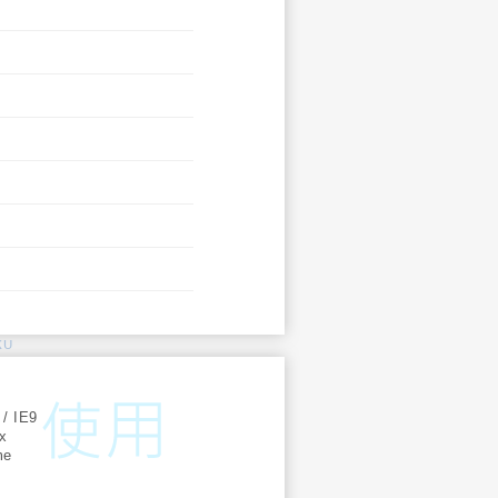
KU
:
 / IE9
ox
me