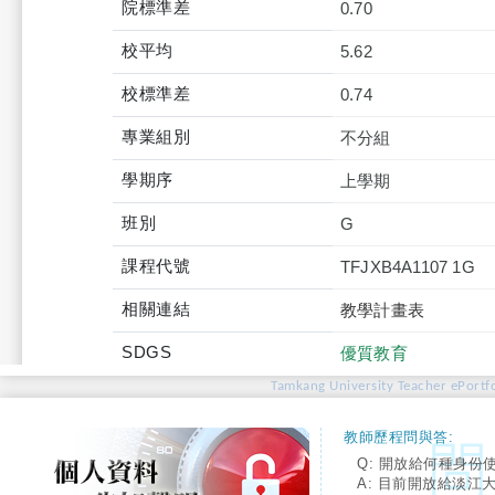
院標準差
0.70
校平均
5.62
校標準差
0.74
專業組別
不分組
學期序
上學期
班別
G
課程代號
TFJXB4A1107 1G
相關連結
教學計畫表
SDGS
優質教育
Tamkang University Teacher ePortfo
教師歷程問與答:
Q: 開放給何種身份
A: 目前開放給淡江