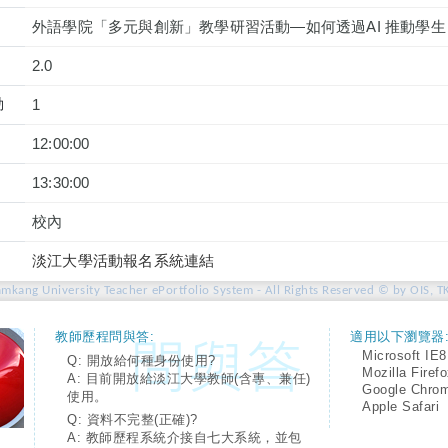
外語學院「多元與創新」教學研習活動—如何透過AI 推動學
2.0
動
1
12:00:00
13:30:00
校內
淡江大學活動報名系統連結
amkang University Teacher ePortfolio System - All Rights Reserved © by OIS, T
教師歷程問與答:
適用以下瀏覽器
Microsoft IE8
Q: 開放給何種身份使用?
Mozilla Firef
A: 目前開放給淡江大學教師(含專、兼任)
Google Chro
使用。
Apple Safari
Q: 資料不完整(正確)?
A: 教師歷程系統介接自七大系統，並包