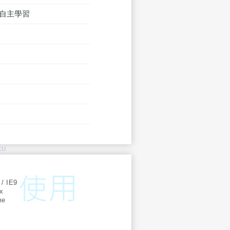
生自主學習
KU
:
 / IE9
ox
me