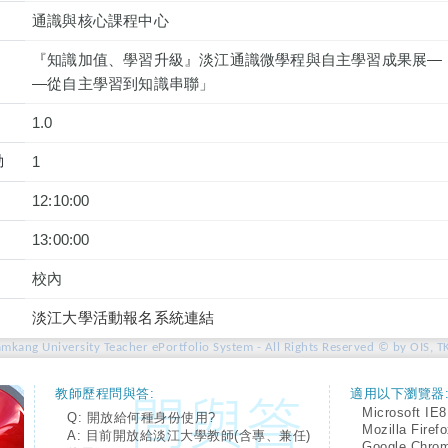
通識與核心課程中心
『知識加值、學習升級』淡江通識微學程與自主學習成果展—
—從自主學習到知識串聯」
1.0
動
1
12:10:00
13:00:00
校內
淡江大學活動報名系統連結
amkang University Teacher ePortfolio System - All Rights Reserved © by OIS, T
教師歷程問與答:
適用以下瀏覽器
Microsoft IE8
Q: 開放給何種身份使用?
Mozilla Firef
A: 目前開放給淡江大學教師(含專、兼任)
Google Chro