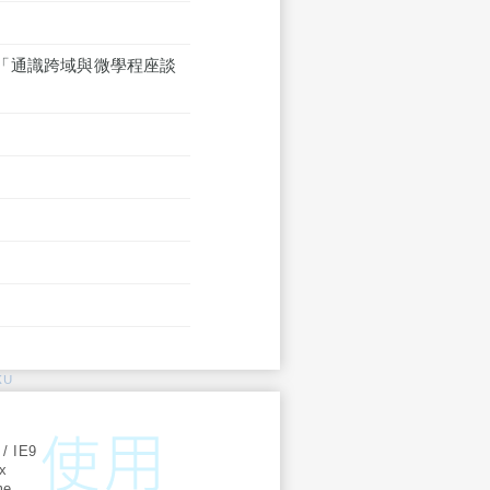
「通識跨域與微學程座談
KU
:
 / IE9
ox
me