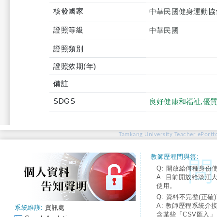
核發國家
中華民國健身運動協
證照等級
中華民國
證照類別
證照效期(年)
備註
SDGS
良好健康和福祉,優質
Tamkang University Teacher ePortfo
教師歷程問與答:
Q: 開放給何種身份
A: 目前開放給淡江
使用。
Q: 資料不完整(正確)
A: 教師歷程系統介
系統維護:
資訊處
含某些「CSV匯入