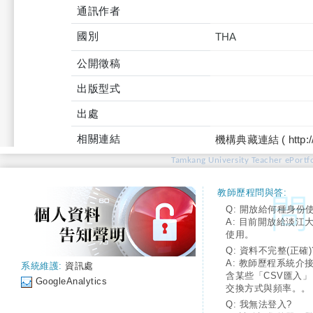
通訊作者
國別
THA
公開徵稿
出版型式
出處
相關連結
機構典藏連結 ( http://tku
Tamkang University Teacher ePortfo
教師歷程問與答:
Q: 開放給何種身份
A: 目前開放給淡江
使用。
Q: 資料不完整(正確)
A: 教師歷程系統介
系統維護:
資訊處
含某些「CSV匯入
GoogleAnalytics
交換方式與頻率。。
Q: 我無法登入?