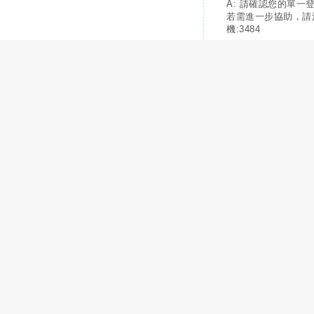
A: 請確認您的單一
若需進一步協助，請
機:3484