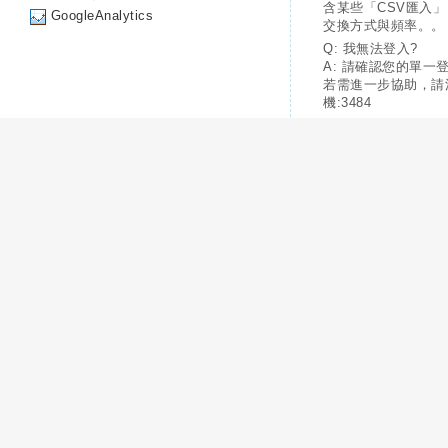
含某些「CSV匯入
GoogleAnalytics
交換方式與頻率。。
Q: 我無法登入?
A: 請確認您的單一
若需進一步協助，請
機:3484