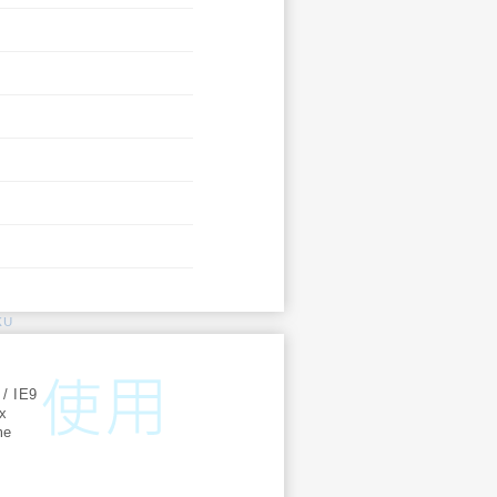
KU
:
 / IE9
ox
me