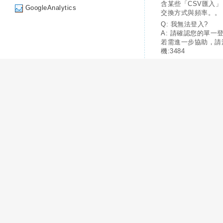
含某些「CSV匯入
GoogleAnalytics
交換方式與頻率。。
Q: 我無法登入?
A: 請確認您的單一
若需進一步協助，請
機:3484