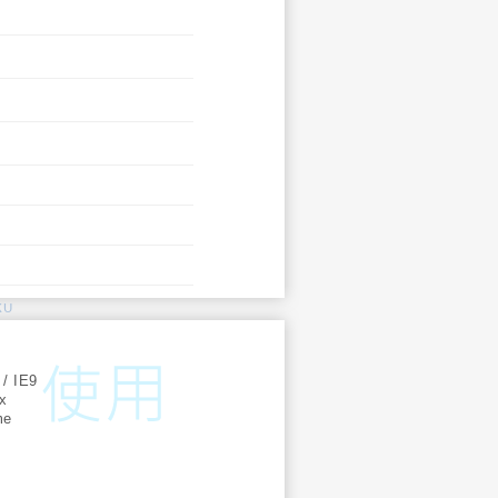
KU
:
 / IE9
ox
me