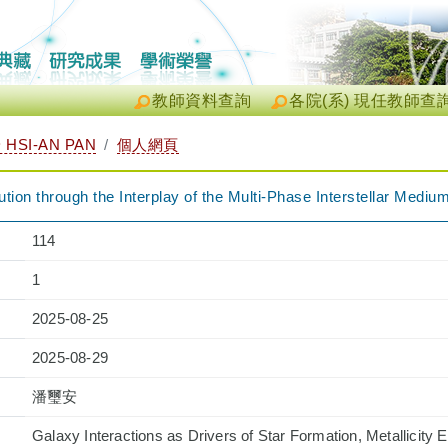
教師資料查詢
各院(系) 現任教師查
HSI-AN PAN
個人網頁
tion through the Interplay of the Multi-Phase Interstellar Mediu
114
1
2025-08-25
2025-08-29
潘璽安
Galaxy Interactions as Drivers of Star Formation, Metallicity 