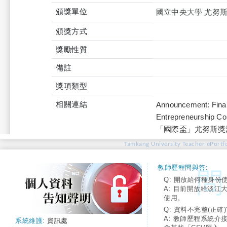
頒獎單位
國立中央大學 尤努
頒獎方式
獎勵性質
備註
獎項類型
相關連結
Announcement: Final
Entrepreneurship C
「國際盃」尤努斯獎
Tamkang University Teacher ePortfo
教師歷程問與答:
Q: 開放給何種身份
A: 目前開放給淡江
使用。
Q: 資料不完整(正確)
A: 教師歷程系統介
系統維護:
資訊處