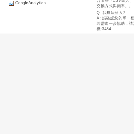
含某些「CSV匯入
GoogleAnalytics
交換方式與頻率。。
Q: 我無法登入?
A: 請確認您的單一
若需進一步協助，請
機:3484