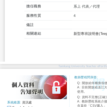
擔任職務
系上 代表／代理
服務性質
4
備註
相關連結
新型專班說明會(Teep
Tamkang University Teacher ePortfo
教師歷程問與答:
Q: 開放給何種身份
A: 目前開放給淡江
使用。
Q: 資料不完整(正確)
A: 教師歷程系統介
系統維護:
資訊處
含某些「CSV匯入