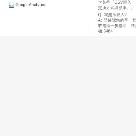
含某些「CSV匯入
GoogleAnalytics
交換方式與頻率。。
Q: 我無法登入?
A: 請確認您的單一
若需進一步協助，請
機:3484