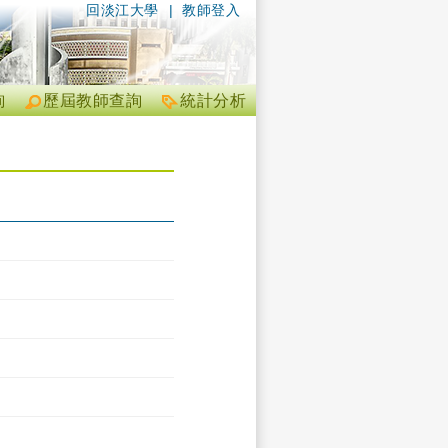
回淡江大學
|
教師登入
詢
歷屆教師查詢
統計分析