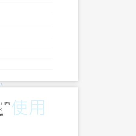
KU
:
 / IE9
ox
me