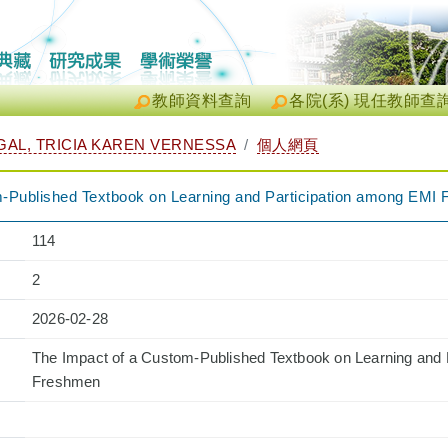
教師資料查詢
各院(系) 現任教師查
L, TRICIA KAREN VERNESSA
個人網頁
-Published Textbook on Learning and Participation among EMI
114
2
2026-02-28
The Impact of a Custom-Published Textbook on Learning and 
Freshmen