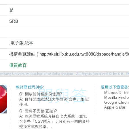
是
SRB
,電子版,紙本
機構典藏連結 ( http://tkuir.lib.tku.edu.tw:8080/dspace/handle/
優質教育
amkang University Teacher ePortfolio System - All Rights Reserved © by OIS, T
教師歷程問與答:
適用以下瀏覽器
Microsoft IE8
Q: 開放給何種身份使用?
Mozilla Firef
A: 目前開放給淡江大學教師(含專、兼任)
Google Chro
使用。
Apple Safari
Q: 資料不完整(正確)?
A: 教師歷程系統介接自七大系統，並包
含某些「CSV匯入」；分別有不同的資料
交換方式與頻率。。