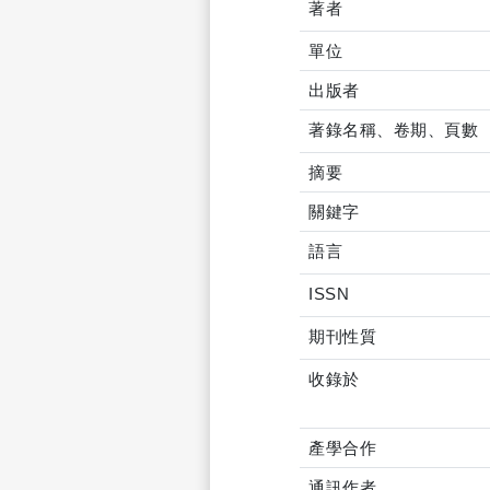
著者
單位
出版者
著錄名稱、卷期、頁數
摘要
關鍵字
語言
ISSN
期刊性質
收錄於
產學合作
通訊作者