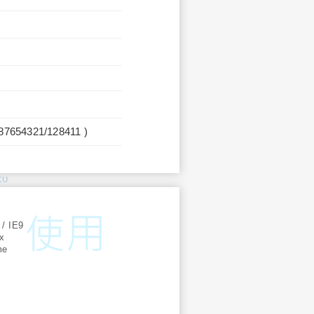
987654321/128411 )
KU
:
 / IE9
ox
me