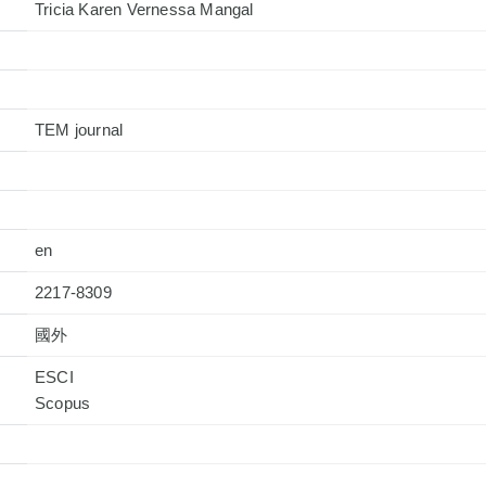
Tricia Karen Vernessa Mangal
TEM journal
en
2217-8309
國外
ESCI