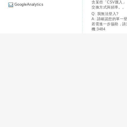
含某些「CSV匯入
GoogleAnalytics
交換方式與頻率。。
Q: 我無法登入?
A: 請確認您的單一
若需進一步協助，請
機:3484