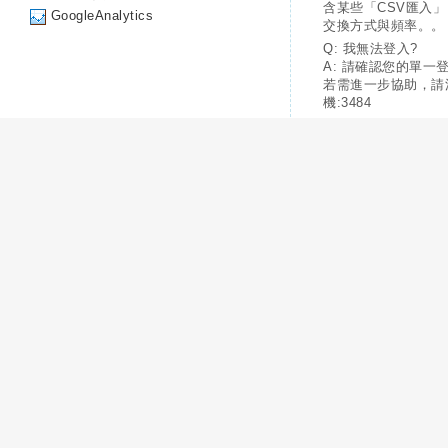
含某些「CSV匯入
GoogleAnalytics
交換方式與頻率。。
Q: 我無法登入?
A: 請確認您的單一
若需進一步協助，請
機:3484