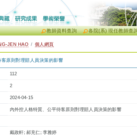
教師資料查詢
各院(系) 現任教師查
G-JEN HAO
個人網頁
待客原則對理賠人員決策的影響
112
2
2024-04-15
內外控人格特質、公平待客原則對理賠人員決策的影響
戴政軒; 郝充仁; 李雅婷