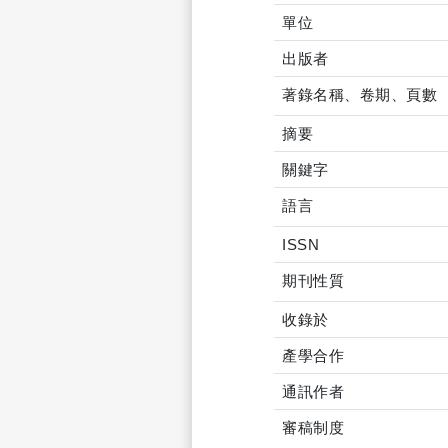
單位
出版者
著錄名稱、卷期、頁數
摘要
關鍵字
語言
ISSN
期刊性質
收錄於
產學合作
通訊作者
審稿制度