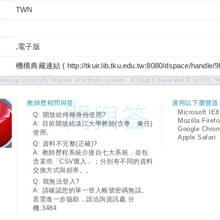
TWN
,電子版
機構典藏連結 ( http://tkuir.lib.tku.edu.tw:8080/dspace/handle/
amkang University Teacher ePortfolio System - All Rights Reserved © by OIS, T
教師歷程問與答:
適用以下瀏覽器
Microsoft IE8
Q: 開放給何種身份使用?
Mozilla Firef
A: 目前開放給淡江大學教師(含專、兼任)
Google Chro
使用。
Apple Safari
Q: 資料不完整(正確)?
A: 教師歷程系統介接自七大系統，並包
含某些「CSV匯入」；分別有不同的資料
交換方式與頻率。。
Q: 我無法登入?
A: 請確認您的單一登入帳號密碼無誤。
若需進一步協助，請洽詢資訊處 分
機:3484