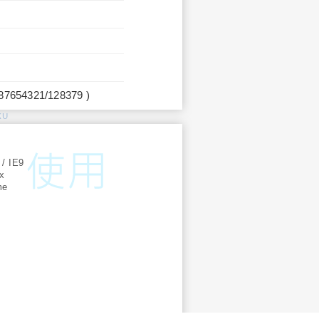
987654321/128379 )
KU
:
 / IE9
ox
me