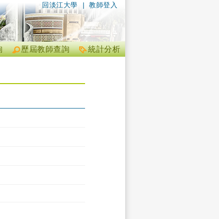
回淡江大學
|
教師登入
詢
歷屆教師查詢
統計分析