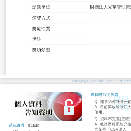
頒獎單位
財團法人光華管理策
頒獎方式
獎勵性質
備註
獎項類型
Tamkang University Teacher ePortfo
教師歷程問與答:
Q: 開放給何種身份
A: 目前開放給淡江
使用。
Q: 資料不完整(正確)
A: 教師歷程系統介
系統維護:
資訊處
含某些「CSV匯入