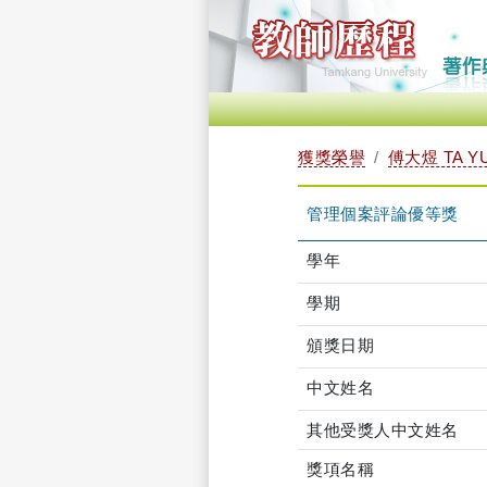
獲獎榮譽
傅大煜 TA YU
管理個案評論優等獎
學年
學期
頒獎日期
中文姓名
其他受獎人中文姓名
獎項名稱