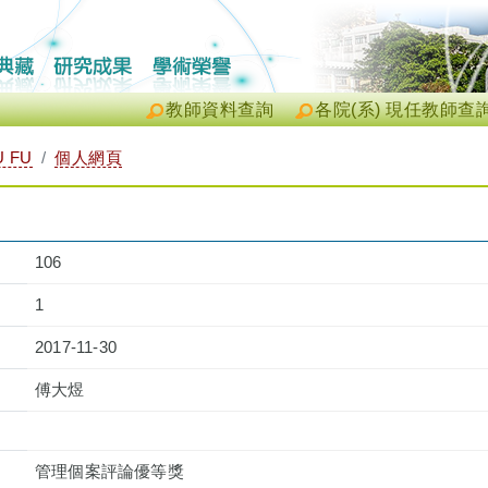
教師資料查詢
各院(系) 現任教師查
 FU
個人網頁
106
1
2017-11-30
傅大煜
管理個案評論優等獎