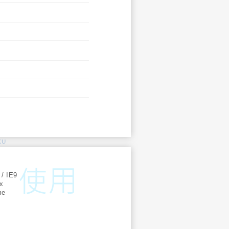
KU
:
 / IE9
ox
me