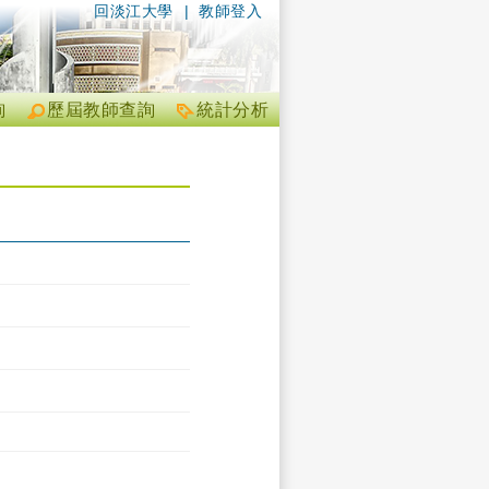
回淡江大學
|
教師登入
詢
歷屆教師查詢
統計分析