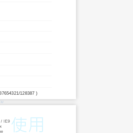
987654321/128387 )
KU
:
 / IE9
ox
me