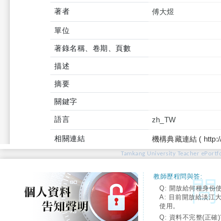
著者
傅大煜
單位
著錄名稱、卷期、頁數
描述
摘要
關鍵字
語言
zh_TW
相關連結
機構典藏連結 ( http://tku
Tamkang University Teacher ePortfo
教師歷程問與答:
Q: 開放給何種身份
A: 目前開放給淡江
使用。
Q: 資料不完整(正確)