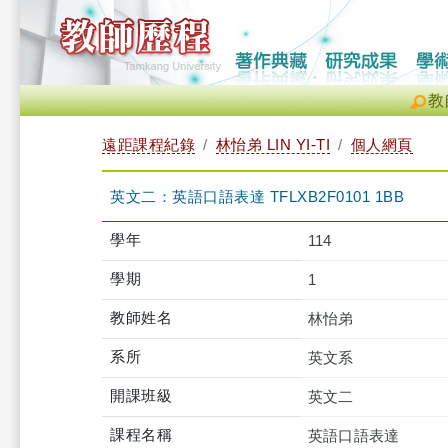
教
遠距課程紀錄
林怡弟 LIN YI-TI
個人網頁
英文二：英語口語表達 TFLXB2F0101 1BB
學年
114
學期
1
教師姓名
林怡弟
系所
英文系
開課班級
英文二
課程名稱
英語口語表達