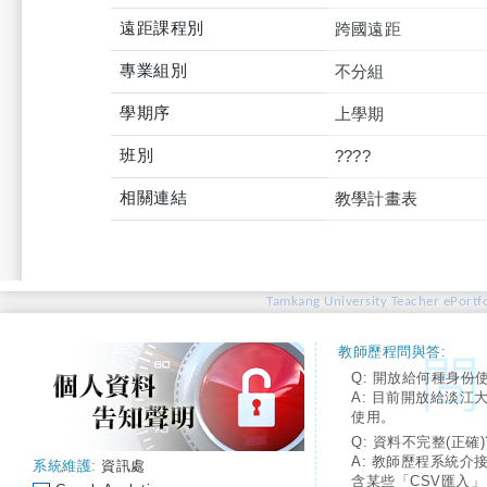
遠距課程別
跨國遠距
專業組別
不分組
學期序
上學期
班別
????
相關連結
教學計畫表
Tamkang University Teacher ePortfo
教師歷程問與答:
Q: 開放給何種身份
A: 目前開放給淡江
使用。
Q: 資料不完整(正確)
A: 教師歷程系統介
系統維護:
資訊處
含某些「CSV匯入