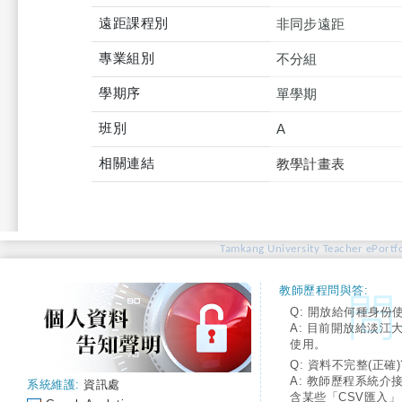
遠距課程別
非同步遠距
專業組別
不分組
學期序
單學期
班別
A
相關連結
教學計畫表
Tamkang University Teacher ePortfo
教師歷程問與答:
Q: 開放給何種身份
A: 目前開放給淡江
使用。
Q: 資料不完整(正確)
A: 教師歷程系統介
系統維護:
資訊處
含某些「CSV匯入