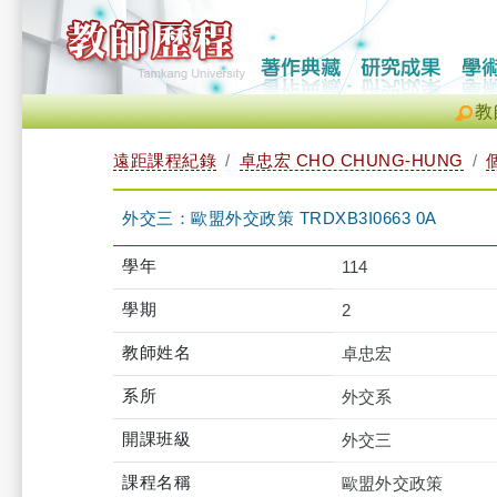
教
遠距課程紀錄
卓忠宏 CHO CHUNG-HUNG
外交三：歐盟外交政策 TRDXB3I0663 0A
學年
114
學期
2
教師姓名
卓忠宏
系所
外交系
開課班級
外交三
課程名稱
歐盟外交政策