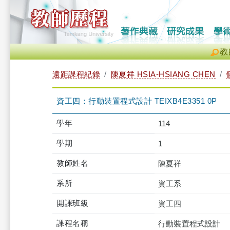
教
遠距課程紀錄
陳夏祥 HSIA-HSIANG CHEN
資工四：行動裝置程式設計 TEIXB4E3351 0P
學年
114
學期
1
教師姓名
陳夏祥
系所
資工系
開課班級
資工四
課程名稱
行動裝置程式設計