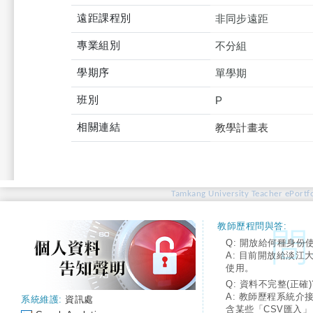
遠距課程別
非同步遠距
專業組別
不分組
學期序
單學期
班別
P
相關連結
教學計畫表
Tamkang University Teacher ePortfo
教師歷程問與答:
Q: 開放給何種身份
A: 目前開放給淡江
使用。
Q: 資料不完整(正確)
A: 教師歷程系統介
系統維護:
資訊處
含某些「CSV匯入