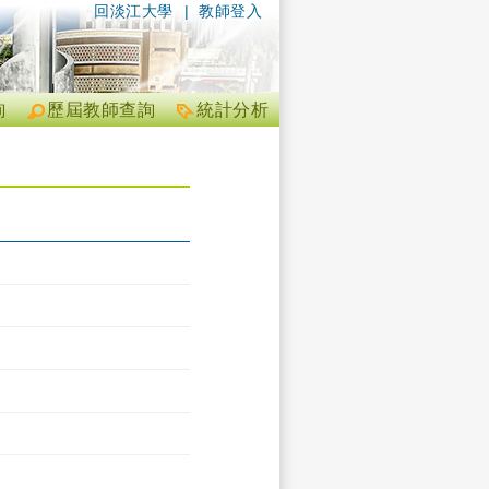
回淡江大學
|
教師登入
詢
歷屆教師查詢
統計分析