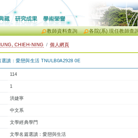
教師資料查詢
各院(系) 現任教師查
UNG, CHIEH-NING
個人網頁
：愛戀與生活 TNULB0A2928 0E
114
1
洪婕寧
中文系
文學經典學門
文學名篇選讀：愛戀與生活