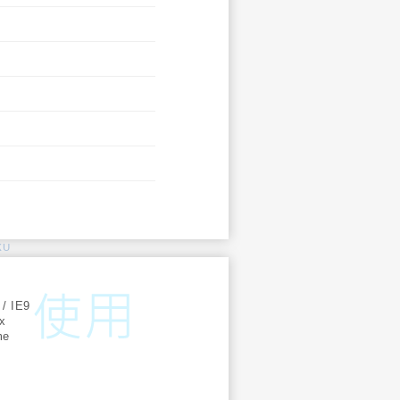
KU
:
 / IE9
ox
me