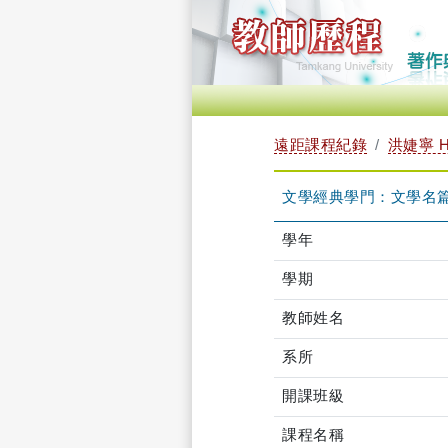
遠距課程紀錄
洪婕寧 H
文學經典學門：文學名篇選讀
學年
學期
教師姓名
系所
開課班級
課程名稱