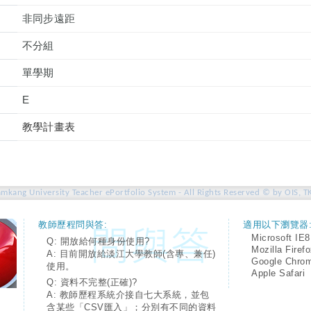
非同步遠距
不分組
單學期
E
教學計畫表
amkang University Teacher ePortfolio System - All Rights Reserved © by OIS, T
教師歷程問與答:
適用以下瀏覽器
Microsoft IE8
Q: 開放給何種身份使用?
Mozilla Firef
A: 目前開放給淡江大學教師(含專、兼任)
Google Chro
使用。
Apple Safari
Q: 資料不完整(正確)?
A: 教師歷程系統介接自七大系統，並包
含某些「CSV匯入」；分別有不同的資料