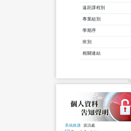
遠距課程別
專業組別
學期序
班別
相關連結
T
系統維護:
資訊處