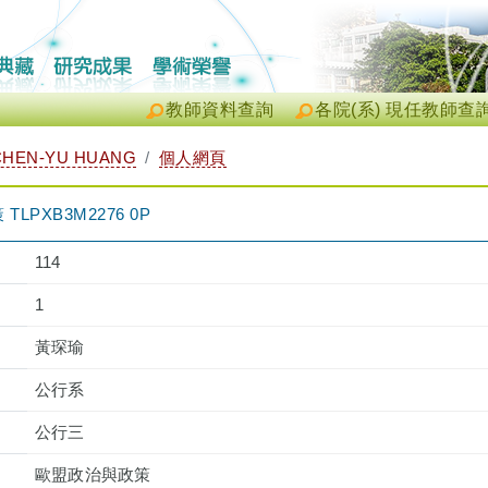
教師資料查詢
各院(系) 現任教師查
HEN-YU HUANG
個人網頁
PXB3M2276 0P
114
1
黃琛瑜
公行系
公行三
歐盟政治與政策