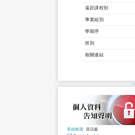
遠距課程別
專業組別
學期序
班別
相關連結
T
系統維護:
資訊處