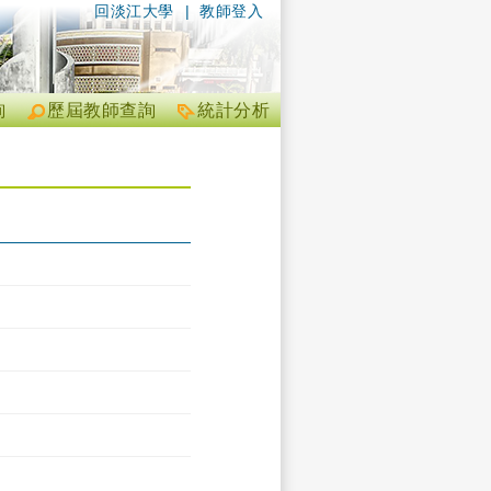
回淡江大學
|
教師登入
詢
歷屆教師查詢
統計分析