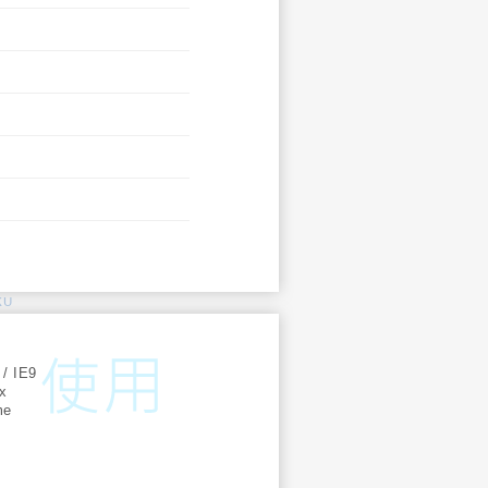
KU
:
 / IE9
ox
me