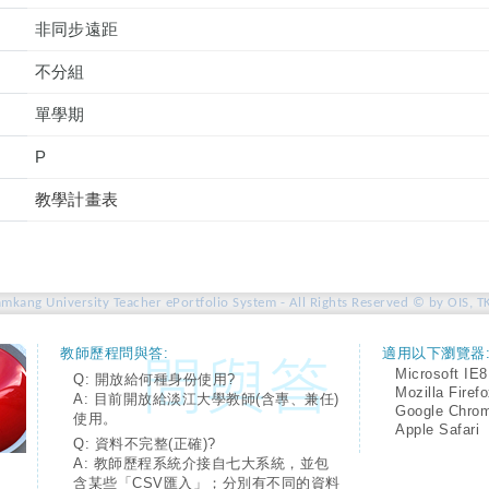
非同步遠距
不分組
單學期
P
教學計畫表
amkang University Teacher ePortfolio System - All Rights Reserved © by OIS, T
教師歷程問與答:
適用以下瀏覽器
Microsoft IE8
Q: 開放給何種身份使用?
Mozilla Firef
A: 目前開放給淡江大學教師(含專、兼任)
Google Chro
使用。
Apple Safari
Q: 資料不完整(正確)?
A: 教師歷程系統介接自七大系統，並包
含某些「CSV匯入」；分別有不同的資料