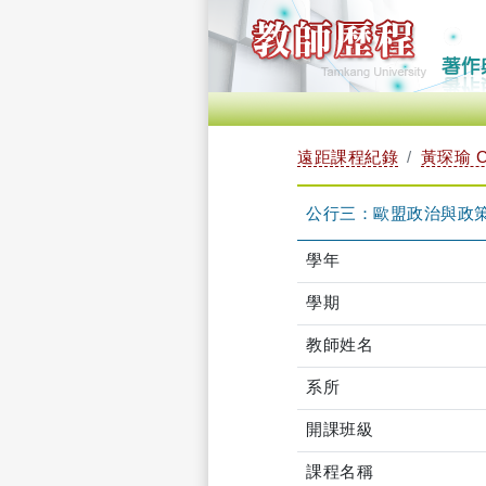
遠距課程紀錄
黃琛瑜 C
公行三：歐盟政治與政策 TL
學年
學期
教師姓名
系所
開課班級
課程名稱