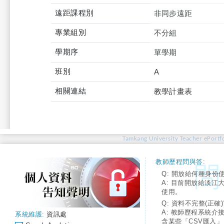
遠距課程別
非同步遠距
專業組別
不分組
學期序
單學期
班別
A
相關連結
教學計畫表
Tamkang University Teacher ePortfo
教師歷程問與答:
Q: 開放給何種身份
A: 目前開放給淡江
使用。
Q: 資料不完整(正確)
A: 教師歷程系統介
系統維護:
資訊處
含某些「CSV匯入