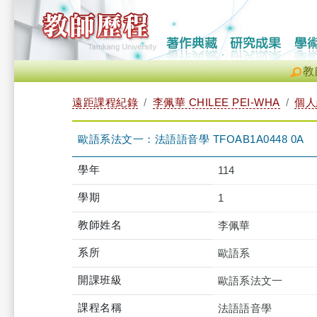
教
遠距課程紀錄
李佩華 CHILEE PEI-WHA
個人
歐語系法文一：法語語音學 TFOAB1A0448 0A
學年
114
學期
1
教師姓名
李佩華
系所
歐語系
開課班級
歐語系法文一
課程名稱
法語語音學