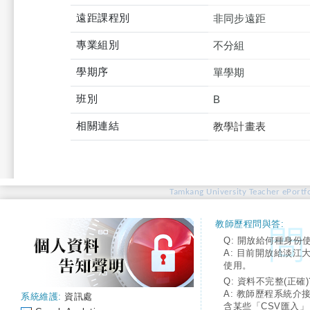
遠距課程別
非同步遠距
專業組別
不分組
學期序
單學期
班別
B
相關連結
教學計畫表
Tamkang University Teacher ePortfo
教師歷程問與答:
Q: 開放給何種身份
A: 目前開放給淡江
使用。
Q: 資料不完整(正確)
A: 教師歷程系統介
系統維護:
資訊處
含某些「CSV匯入