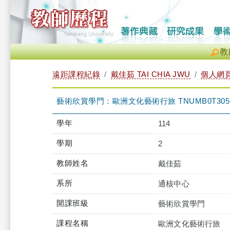
教
遠距課程紀錄
戴佳茹 TAI CHIA JWU
個人網
藝術欣賞學門：歐洲文化藝術行旅 TNUMB0T3051
學年
114
學期
2
教師姓名
戴佳茹
系所
通核中心
開課班級
藝術欣賞學門
課程名稱
歐洲文化藝術行旅